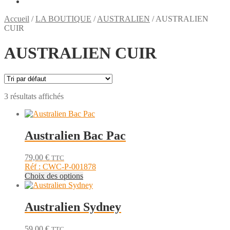
Accueil
/
LA BOUTIQUE
/
AUSTRALIEN
/
AUSTRALIEN
CUIR
AUSTRALIEN CUIR
3 résultats affichés
Australien Bac Pac
79,00
€
TTC
Réf : CWC-P-001878
Ce
Choix des options
produit
a
plusieurs
Australien Sydney
variations.
Les
59,00
€
TTC