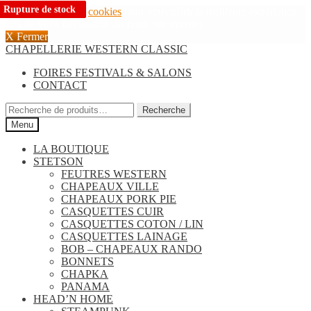
Rupture de stock
Rupture de stock
Rupture de stock
Nous utilisons des
cookies
pour vous offrir la meilleure expérience
lors de votre navigation sur notre site internet.
X Fermer
Aller
Aller
CHAPELLERIE WESTERN CLASSIC
à
au
FOIRES FESTIVALS & SALONS
la
contenu
CONTACT
navigation
Recherche
Recherche
pour :
Menu
LA BOUTIQUE
STETSON
FEUTRES WESTERN
CHAPEAUX VILLE
CHAPEAUX PORK PIE
CASQUETTES CUIR
CASQUETTES COTON / LIN
CASQUETTES LAINAGE
BOB – CHAPEAUX RANDO
BONNETS
CHAPKA
PANAMA
HEAD’N HOME