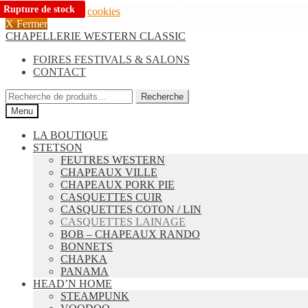
Rupture de stock
Nous utilisons des
cookies
pour vous offrir la meilleure expérience lors
X Fermer
Aller
Aller
CHAPELLERIE WESTERN CLASSIC
à
au
FOIRES FESTIVALS & SALONS
la
contenu
CONTACT
navigation
Recherche
Recherche
pour :
Menu
LA BOUTIQUE
STETSON
FEUTRES WESTERN
CHAPEAUX VILLE
CHAPEAUX PORK PIE
CASQUETTES CUIR
CASQUETTES COTON / LIN
CASQUETTES LAINAGE
BOB – CHAPEAUX RANDO
BONNETS
CHAPKA
PANAMA
HEAD’N HOME
STEAMPUNK