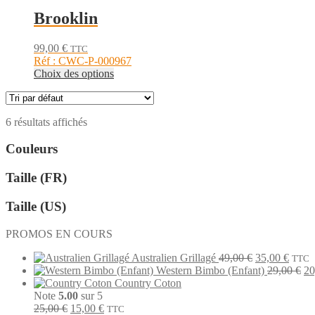
a
sur
plusieurs
Brooklin
la
variations.
page
Les
du
99,00
€
TTC
options
produit
Réf : CWC-P-000967
peuvent
Ce
Choix des options
être
produit
choisies
a
sur
plusieurs
la
6 résultats affichés
variations.
page
Les
du
Couleurs
options
produit
peuvent
être
Taille (FR)
choisies
sur
Taille (US)
la
page
PROMOS EN COURS
du
produit
Le
Le
Australien Grillagé
49,00
€
35,00
€
TTC
prix
prix
Le
Western Bimbo (Enfant)
29,00
€
20
initial
actuel
pr
Country Coton
était :
est :
ini
Note
5.00
sur 5
Le
Le
49,00 €.
35,00
éta
25,00
€
15,00
€
TTC