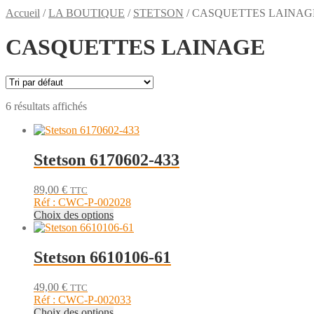
Accueil
/
LA BOUTIQUE
/
STETSON
/
CASQUETTES LAINAG
CASQUETTES LAINAGE
6 résultats affichés
Stetson 6170602-433
89,00
€
TTC
Réf : CWC-P-002028
Ce
Choix des options
produit
a
plusieurs
Stetson 6610106-61
variations.
Les
49,00
€
TTC
options
Réf : CWC-P-002033
peuvent
Ce
Choix des options