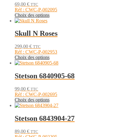
69,00
€
TTC
options
Réf : CWC-P-002095
peuvent
Ce
Choix des options
être
produit
choisies
a
sur
plusieurs
Skull N Roses
la
variations.
page
Les
du
299,00
€
TTC
options
produit
Réf : CWC-P-002953
peuvent
Ce
Choix des options
être
produit
choisies
a
sur
plusieurs
Stetson 6840905-68
la
variations.
page
Les
du
99,00
€
TTC
options
produit
Réf : CWC-P-002695
peuvent
Ce
Choix des options
être
produit
choisies
a
sur
plusieurs
Stetson 6843904-27
la
variations.
page
Les
du
89,00
€
TTC
options
produit
Réf : CWC-P-002205