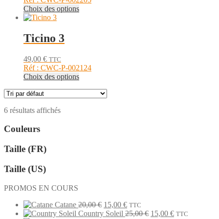
peuvent
Ce
Choix des options
être
produit
choisies
a
sur
plusieurs
Ticino 3
la
variations.
page
Les
du
49,00
€
TTC
options
produit
Réf : CWC-P-002124
peuvent
Ce
Choix des options
être
produit
choisies
a
sur
plusieurs
la
6 résultats affichés
variations.
page
Les
du
Couleurs
options
produit
peuvent
être
Taille (FR)
choisies
sur
Taille (US)
la
page
PROMOS EN COURS
du
produit
Le
Le
Catane
20,00
€
15,00
€
TTC
prix
prix
Le
Le
Country Soleil
25,00
€
15,00
€
TTC