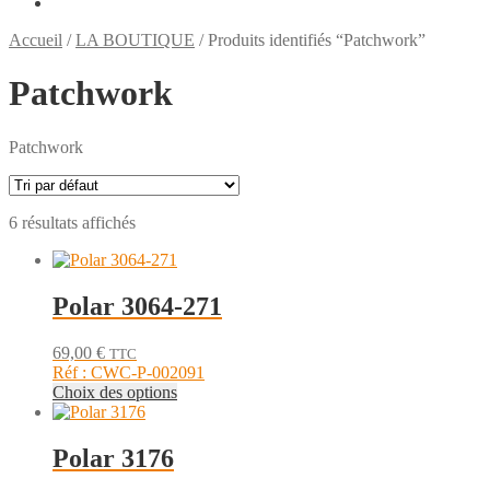
Accueil
/
LA BOUTIQUE
/
Produits identifiés “Patchwork”
Patchwork
Patchwork
6 résultats affichés
Polar 3064-271
69,00
€
TTC
Réf : CWC-P-002091
Ce
Choix des options
produit
a
plusieurs
Polar 3176
variations.
Les