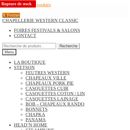
Rupture de stock
Rupture de stock
Rupture de stock
Nous utilisons des
cookies
pour vous offrir la meilleure expérience
lors de votre navigation sur notre site internet.
X Fermer
Aller
Aller
CHAPELLERIE WESTERN CLASSIC
à
au
FOIRES FESTIVALS & SALONS
la
contenu
CONTACT
navigation
Recherche
Recherche
pour :
Menu
LA BOUTIQUE
STETSON
FEUTRES WESTERN
CHAPEAUX VILLE
CHAPEAUX PORK PIE
CASQUETTES CUIR
CASQUETTES COTON / LIN
CASQUETTES LAINAGE
BOB – CHAPEAUX RANDO
BONNETS
CHAPKA
PANAMA
HEAD’N HOME