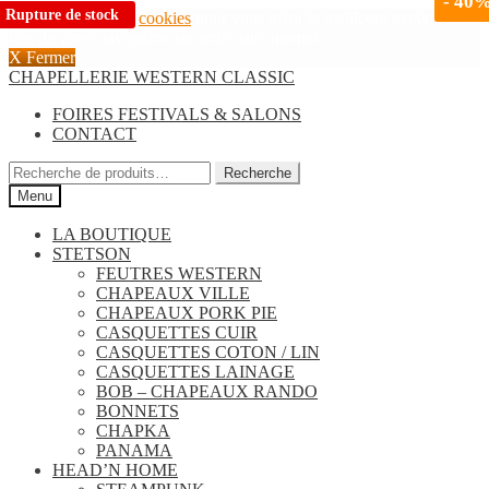
-
-
48
40
Rupture de stock
Nous utilisons des
cookies
pour vous offrir la meilleure expérience
lors de votre navigation sur notre site internet.
X Fermer
Aller
Aller
CHAPELLERIE WESTERN CLASSIC
à
au
FOIRES FESTIVALS & SALONS
la
contenu
CONTACT
navigation
Recherche
Recherche
pour :
Menu
LA BOUTIQUE
STETSON
FEUTRES WESTERN
CHAPEAUX VILLE
CHAPEAUX PORK PIE
CASQUETTES CUIR
CASQUETTES COTON / LIN
CASQUETTES LAINAGE
BOB – CHAPEAUX RANDO
BONNETS
CHAPKA
PANAMA
HEAD’N HOME