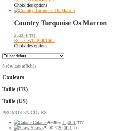
peuvent
Ce
Choix des options
être
produit
choisies
a
sur
plusieurs
Country Turquoise Os Marron
la
variations.
page
Les
du
25,00
€
TTC
options
produit
Réf : CWC-P-001602
peuvent
Ce
Choix des options
être
produit
choisies
a
sur
plusieurs
la
6 résultats affichés
variations.
page
Les
du
Couleurs
options
produit
peuvent
être
Taille (FR)
choisies
sur
Taille (US)
la
page
PROMOS EN COURS
du
produit
Le
Le
Catane
20,00
€
15,00
€
TTC
Le
prix
Le
prix
Straw
29,00
€
20,00
€
TTC