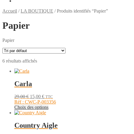
Accueil
/
LA BOUTIQUE
/
Produits identifiés “Papier”
Papier
Papier
6 résultats affichés
Carla
Le
Le
29,00
€
15,00
€
TTC
prix
prix
Réf : CWC-P-003356
initial
actuel
Ce
Choix des options
était :
est :
produit
29,00 €.
15,00 €.
a
plusieurs
Country Aigle
variations.
Les