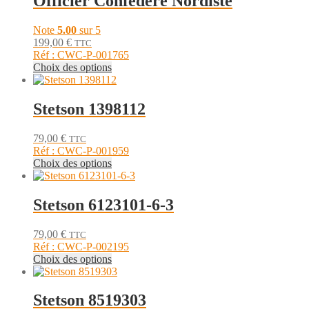
Officier Confédéré Nordiste
variations.
page
Les
du
Note
5.00
sur 5
options
produit
199,00
€
TTC
peuvent
Réf : CWC-P-001765
être
Ce
Choix des options
choisies
produit
sur
a
la
plusieurs
Stetson 1398112
page
variations.
du
Les
produit
79,00
€
TTC
options
Réf : CWC-P-001959
peuvent
Ce
Choix des options
être
produit
choisies
a
sur
plusieurs
Stetson 6123101-6-3
la
variations.
page
Les
du
79,00
€
TTC
options
produit
Réf : CWC-P-002195
peuvent
Ce
Choix des options
être
produit
choisies
a
sur
plusieurs
Stetson 8519303
la
variations.