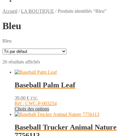
Accueil
/
LA BOUTIQUE
/
Produits identifiés “Bleu”
Bleu
Bleu
26 résultats affichés
Baseball Palm Leaf
39,00
€
TTC
Réf : CWC-P-003254
Ce
Choix des options
produit
a
plusieurs
Baseball Trucker Animal Nature
variations.
7756113
Les