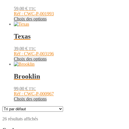
page
Les
du
59,00
€
TTC
options
produit
Réf : CWC-P-001993
peuvent
Ce
Choix des options
être
produit
choisies
a
sur
plusieurs
Texas
la
variations.
page
Les
du
39,00
€
TTC
options
produit
Réf : CWC-P-003196
peuvent
Ce
Choix des options
être
produit
choisies
a
sur
plusieurs
Brooklin
la
variations.
page
Les
du
99,00
€
TTC
options
produit
Réf : CWC-P-000967
peuvent
Ce
Choix des options
être
produit
choisies
a
sur
plusieurs
la
26 résultats affichés
variations.
page
Les
du