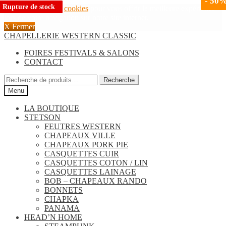
-
-
40
50
Rupture de stock
Rupture de stock
Rupture de stock
Rupture de stock
Rupture de stock
Rupture de stock
Rupture de stock
Rupture de stock
Rupture de stock
Rupture de stock
Rupture de stock
Rupture de stock
Nous utilisons des
cookies
pour vous offrir la meilleure expérience
lors de votre navigation sur notre site internet.
X Fermer
Aller
Aller
CHAPELLERIE WESTERN CLASSIC
à
au
FOIRES FESTIVALS & SALONS
la
contenu
CONTACT
navigation
Recherche
Recherche
pour :
Menu
LA BOUTIQUE
STETSON
FEUTRES WESTERN
CHAPEAUX VILLE
CHAPEAUX PORK PIE
CASQUETTES CUIR
CASQUETTES COTON / LIN
CASQUETTES LAINAGE
BOB – CHAPEAUX RANDO
BONNETS
CHAPKA
PANAMA
HEAD’N HOME