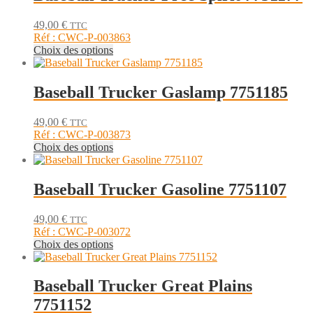
variations.
produit
Les
49,00
€
TTC
options
Réf : CWC-P-003863
peuvent
Ce
Choix des options
être
produit
choisies
a
sur
plusieurs
Baseball Trucker Gaslamp 7751185
la
variations.
page
Les
du
49,00
€
TTC
options
produit
Réf : CWC-P-003873
peuvent
Ce
Choix des options
être
produit
choisies
a
sur
plusieurs
Baseball Trucker Gasoline 7751107
la
variations.
page
Les
du
49,00
€
TTC
options
produit
Réf : CWC-P-003072
peuvent
Ce
Choix des options
être
produit
choisies
a
sur
plusieurs
Baseball Trucker Great Plains
la
variations.
page
7751152
Les
du