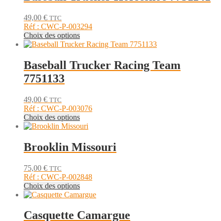
variations.
produit
Les
49,00
€
TTC
options
Réf : CWC-P-003294
peuvent
Ce
Choix des options
être
produit
choisies
a
sur
plusieurs
Baseball Trucker Racing Team
la
variations.
page
7751133
Les
du
options
produit
peuvent
49,00
€
TTC
être
Réf : CWC-P-003076
choisies
Ce
Choix des options
sur
produit
la
a
page
plusieurs
Brooklin Missouri
du
variations.
produit
Les
75,00
€
TTC
options
Réf : CWC-P-002848
peuvent
Ce
Choix des options
être
produit
choisies
a
sur
plusieurs
Casquette Camargue
la
variations.