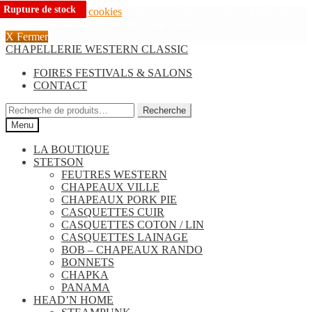
Rupture de stock
Rupture de stock
Rupture de stock
Rupture de stock
Rupture de stock
Rupture de stock
Nous utilisons des
cookies
pour vous offrir la meilleure expérience
lors de votre navigation sur notre site internet.
X Fermer
Aller
Aller
CHAPELLERIE WESTERN CLASSIC
à
au
FOIRES FESTIVALS & SALONS
la
contenu
CONTACT
navigation
Recherche
Recherche
pour :
Menu
LA BOUTIQUE
STETSON
FEUTRES WESTERN
CHAPEAUX VILLE
CHAPEAUX PORK PIE
CASQUETTES CUIR
CASQUETTES COTON / LIN
CASQUETTES LAINAGE
BOB – CHAPEAUX RANDO
BONNETS
CHAPKA
PANAMA
HEAD’N HOME