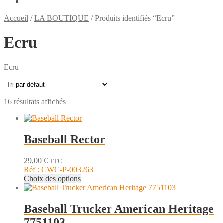
Accueil
/
LA BOUTIQUE
/
Produits identifiés “Ecru”
Ecru
Ecru
16 résultats affichés
Baseball Rector
29,00
€
TTC
Réf : CWC-P-003263
Ce
Choix des options
produit
a
plusieurs
Baseball Trucker American Heritage
variations.
7751103
Les