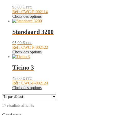
page
Les
du
95,00
€
TTC
options
produit
Réf : CWC-P-002114
peuvent
Ce
Choix des options
être
produit
choisies
a
sur
plusieurs
Standaard 3200
la
variations.
page
Les
du
95,00
€
TTC
options
produit
Réf : CWC-P-002122
peuvent
Ce
Choix des options
être
produit
choisies
a
sur
plusieurs
Ticino 3
la
variations.
page
Les
du
49,00
€
TTC
options
produit
Réf : CWC-P-002124
peuvent
Ce
Choix des options
être
produit
choisies
a
sur
plusieurs
la
17 résultats affichés
variations.
page
Les
du