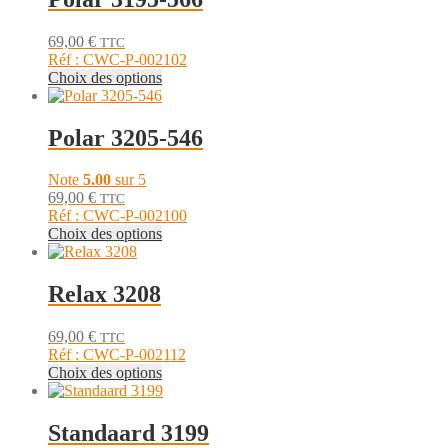
variations.
page
Les
du
69,00
€
TTC
options
produit
Réf : CWC-P-002102
peuvent
Ce
Choix des options
être
produit
choisies
a
sur
plusieurs
Polar 3205-546
la
variations.
page
Les
du
Note
5.00
sur 5
options
produit
69,00
€
TTC
peuvent
Réf : CWC-P-002100
être
Ce
Choix des options
choisies
produit
sur
a
la
plusieurs
Relax 3208
page
variations.
du
Les
produit
69,00
€
TTC
options
Réf : CWC-P-002112
peuvent
Ce
Choix des options
être
produit
choisies
a
sur
plusieurs
Standaard 3199
la
variations.