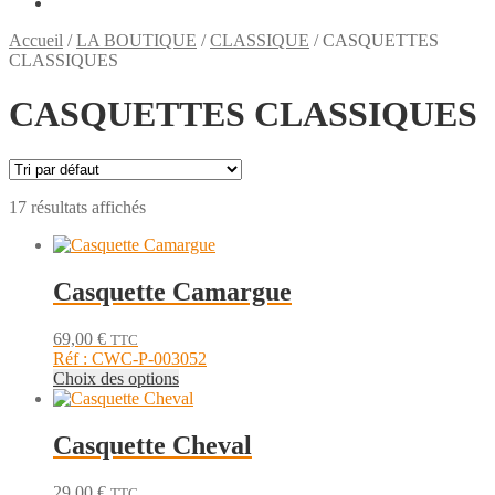
Accueil
/
LA BOUTIQUE
/
CLASSIQUE
/
CASQUETTES
CLASSIQUES
CASQUETTES CLASSIQUES
17 résultats affichés
Casquette Camargue
69,00
€
TTC
Réf : CWC-P-003052
Ce
Choix des options
produit
a
plusieurs
Casquette Cheval
variations.
Les
29,00
€
TTC