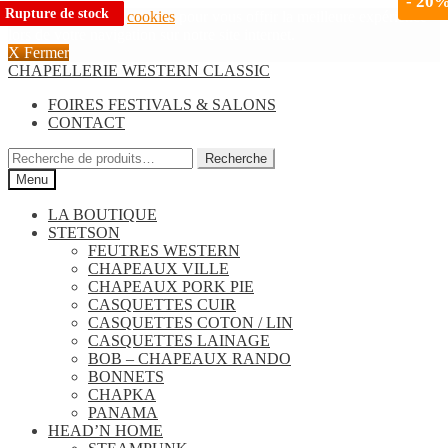
-
20
Rupture de stock
Rupture de stock
Rupture de stock
Rupture de stock
Rupture de stock
Rupture de stock
Nous utilisons des
cookies
pour vous offrir la meilleure expérience
lors de votre navigation sur notre site internet.
X Fermer
Aller
Aller
CHAPELLERIE WESTERN CLASSIC
à
au
FOIRES FESTIVALS & SALONS
la
contenu
CONTACT
navigation
Recherche
Recherche
pour :
Menu
LA BOUTIQUE
STETSON
FEUTRES WESTERN
CHAPEAUX VILLE
CHAPEAUX PORK PIE
CASQUETTES CUIR
CASQUETTES COTON / LIN
CASQUETTES LAINAGE
BOB – CHAPEAUX RANDO
BONNETS
CHAPKA
PANAMA
HEAD’N HOME