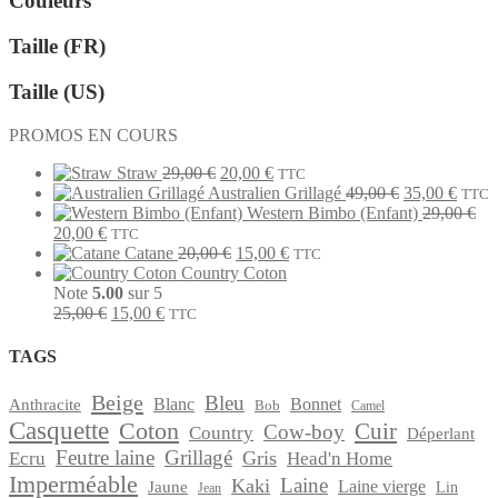
Couleurs
options
produit
peuvent
être
Taille (FR)
choisies
sur
Taille (US)
la
page
PROMOS EN COURS
du
produit
Le
Le
Straw
29,00
€
20,00
€
TTC
prix
prix
Le
Le
Australien Grillagé
49,00
€
35,00
€
TTC
initial
actuel
prix
prix
Western Bimbo (Enfant)
29,00
€
Le
Le
était :
est :
initial
actuel
20,00
€
TTC
prix
prix
29,00 €.
Le
20,00 €.
Le
était :
est :
Catane
20,00
€
15,00
€
TTC
initial
actuel
prix
prix
49,00 €.
35,00
Country Coton
était :
est :
initial
actuel
Note
5.00
sur 5
29,00 €.
20,00 €.
Le
Le
était :
est :
25,00
€
15,00
€
TTC
prix
prix
20,00 €.
15,00 €.
initial
actuel
TAGS
était :
est :
25,00 €.
15,00 €.
Beige
Bleu
Anthracite
Blanc
Bonnet
Bob
Camel
Casquette
Coton
Cuir
Cow-boy
Country
Déperlant
Feutre laine
Grillagé
Gris
Ecru
Head'n Home
Imperméable
Laine
Kaki
Jaune
Laine vierge
Lin
Jean