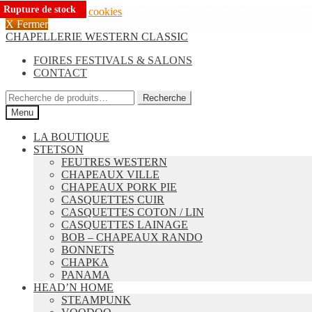
Rupture de stock
Rupture de stock
Rupture de stock
Rupture de stock
Rupture de stock
Rupture de stock
Rupture de stock
Rupture de stock
Rupture de stock
Rupture de stock
Rupture de stock
Nous utilisons des
cookies
pour vous offrir la meilleure expérience lors
X Fermer
Aller
Aller
CHAPELLERIE WESTERN CLASSIC
à
au
FOIRES FESTIVALS & SALONS
la
contenu
CONTACT
navigation
Recherche
Recherche
pour :
Menu
LA BOUTIQUE
STETSON
FEUTRES WESTERN
CHAPEAUX VILLE
CHAPEAUX PORK PIE
CASQUETTES CUIR
CASQUETTES COTON / LIN
CASQUETTES LAINAGE
BOB – CHAPEAUX RANDO
BONNETS
CHAPKA
PANAMA
HEAD’N HOME
STEAMPUNK