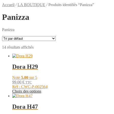
Accueil
/
LA BOUTIQUE
/
Produits identifiés “Panizza”
Panizza
Panizza
14 résultats affichés
Dora H29
Note
5.00
sur 5
99,00
€
TTC
Réf : CWC-P-002564
Ce
Choix des options
produit
a
plusieurs
Dora H47
variations.
Les