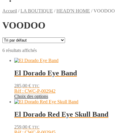
Accueil
/
LA BOUTIQUE
/
HEAD'N HOME
/
VOODOO
VOODOO
6 résultats affichés
El Dorado Eye Band
285,00
€
TTC
Réf : CWC-P-002942
Ce
Choix des options
produit
a
plusieurs
El Dorado Red Eye Skull Band
variations.
Les
259,00
€
TTC
options
Réf : CWC-P-002945