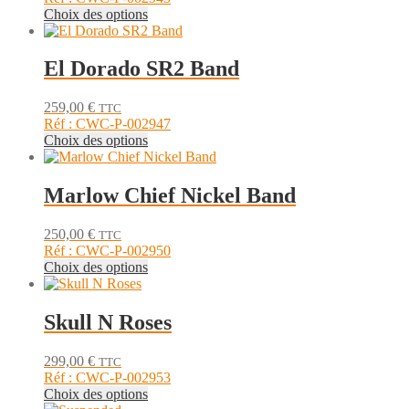
peuvent
Ce
Choix des options
être
produit
choisies
a
sur
plusieurs
El Dorado SR2 Band
la
variations.
page
Les
du
259,00
€
TTC
options
produit
Réf : CWC-P-002947
peuvent
Ce
Choix des options
être
produit
choisies
a
sur
plusieurs
Marlow Chief Nickel Band
la
variations.
page
Les
du
250,00
€
TTC
options
produit
Réf : CWC-P-002950
peuvent
Ce
Choix des options
être
produit
choisies
a
sur
plusieurs
Skull N Roses
la
variations.
page
Les
du
299,00
€
TTC
options
produit
Réf : CWC-P-002953
peuvent
Ce
Choix des options
être