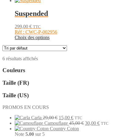
produit
choisies
a
sur
plusieurs
Suspended
la
variations.
page
Les
du
299,00
€
TTC
options
produit
Réf : CWC-P-002956
peuvent
Ce
Choix des options
être
produit
choisies
a
sur
plusieurs
la
6 résultats affichés
variations.
page
Les
du
Couleurs
options
produit
peuvent
être
Taille (FR)
choisies
sur
Taille (US)
la
page
PROMOS EN COURS
du
produit
Le
Le
Carla
29,00
€
15,00
€
TTC
prix
prix
Le
Le
Camouflage
45,00
€
30,00
€
TTC
initial
actuel
prix
prix
Country Coton
était :
est :
initial
actuel
Note
5.00
sur 5