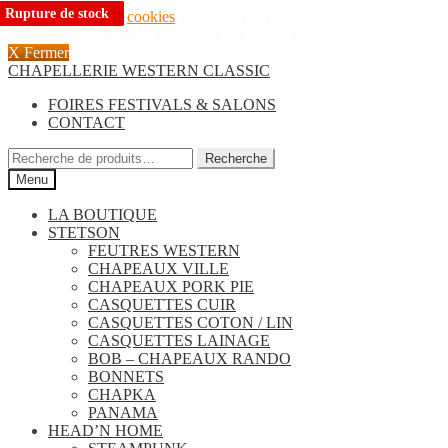
Rupture de stock
Rupture de stock
Rupture de stock
Rupture de stock
Rupture de stock
Rupture de stock
Nous utilisons des
cookies
pour vous offrir la meilleure expérience
lors de votre navigation sur notre site internet.
X Fermer
Aller
Aller
CHAPELLERIE WESTERN CLASSIC
à
au
FOIRES FESTIVALS & SALONS
la
contenu
CONTACT
navigation
Recherche
Recherche
pour :
Menu
LA BOUTIQUE
STETSON
FEUTRES WESTERN
CHAPEAUX VILLE
CHAPEAUX PORK PIE
CASQUETTES CUIR
CASQUETTES COTON / LIN
CASQUETTES LAINAGE
BOB – CHAPEAUX RANDO
BONNETS
CHAPKA
PANAMA
HEAD’N HOME