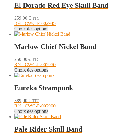
plusieurs
El Dorado Red Eye Skull Band
la
variations.
page
Les
du
259,00
€
TTC
options
produit
Réf : CWC-P-002945
peuvent
Ce
Choix des options
être
produit
choisies
a
sur
plusieurs
Marlow Chief Nickel Band
la
variations.
page
Les
du
250,00
€
TTC
options
produit
Réf : CWC-P-002950
peuvent
Ce
Choix des options
être
produit
choisies
a
sur
plusieurs
Eureka Steampunk
la
variations.
page
Les
du
389,00
€
TTC
options
produit
Réf : CWC-P-002900
peuvent
Ce
Choix des options
être
produit
choisies
a
sur
plusieurs
Pale Rider Skull Band
la
variations.