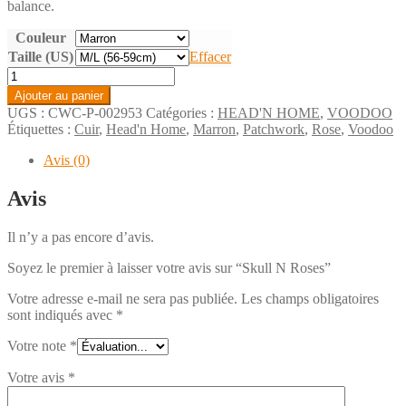
balance.
Couleur
Taille (US)
Effacer
quantité
de
Ajouter au panier
Skull
UGS :
CWC-P-002953
Catégories :
HEAD'N HOME
,
VOODOO
N
Étiquettes :
Cuir
,
Head'n Home
,
Marron
,
Patchwork
,
Rose
,
Voodoo
Roses
Avis (0)
Avis
Il n’y a pas encore d’avis.
Soyez le premier à laisser votre avis sur “Skull N Roses”
Votre adresse e-mail ne sera pas publiée.
Les champs obligatoires
sont indiqués avec
*
Votre note
*
Votre avis
*