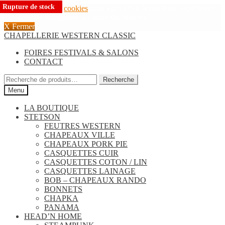
Rupture de stock
Rupture de stock
Rupture de stock
Rupture de stock
Rupture de stock
Rupture de stock
Rupture de stock
Rupture de stock
Rupture de stock
Rupture de stock
Rupture de stock
Rupture de stock
Rupture de stock
Nous utilisons des
cookies
pour vous offrir la meilleure expérience
lors de votre navigation sur notre site internet.
X Fermer
Aller
Aller
CHAPELLERIE WESTERN CLASSIC
à
au
FOIRES FESTIVALS & SALONS
la
contenu
CONTACT
navigation
Recherche
Recherche
pour :
Menu
LA BOUTIQUE
STETSON
FEUTRES WESTERN
CHAPEAUX VILLE
CHAPEAUX PORK PIE
CASQUETTES CUIR
CASQUETTES COTON / LIN
CASQUETTES LAINAGE
BOB – CHAPEAUX RANDO
BONNETS
CHAPKA
PANAMA
HEAD’N HOME