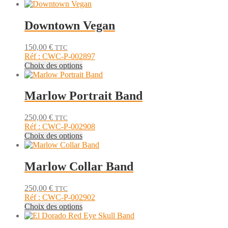
produit
choisies
a
sur
plusieurs
Downtown Vegan
la
variations.
page
Les
du
150,00
€
TTC
options
produit
Réf : CWC-P-002897
peuvent
Ce
Choix des options
être
produit
choisies
a
sur
plusieurs
Marlow Portrait Band
la
variations.
page
Les
du
250,00
€
TTC
options
produit
Réf : CWC-P-002908
peuvent
Ce
Choix des options
être
produit
choisies
a
sur
plusieurs
Marlow Collar Band
la
variations.
page
Les
du
250,00
€
TTC
options
produit
Réf : CWC-P-002902
peuvent
Ce
Choix des options
être
produit
choisies
a
sur