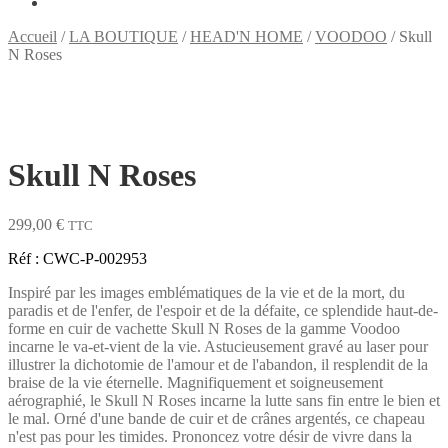
Accueil
/
LA BOUTIQUE
/
HEAD'N HOME
/
VOODOO
/
Skull
N Roses
Skull N Roses
299,00
€
TTC
Réf : CWC-P-002953
Inspiré par les images emblématiques de la vie et de la mort, du
paradis et de l'enfer, de l'espoir et de la défaite, ce splendide haut-de-
forme en cuir de vachette Skull N Roses de la gamme Voodoo
incarne le va-et-vient de la vie. Astucieusement gravé au laser pour
illustrer la dichotomie de l'amour et de l'abandon, il resplendit de la
braise de la vie éternelle. Magnifiquement et soigneusement
aérographié, le Skull N Roses incarne la lutte sans fin entre le bien et
le mal. Orné d'une bande de cuir et de crânes argentés, ce chapeau
n'est pas pour les timides. Prononcez votre désir de vivre dans la