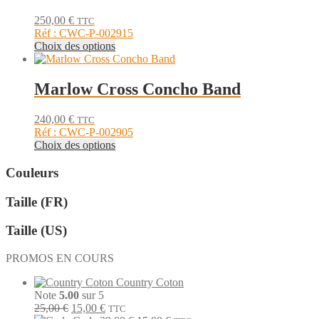
page
Les
du
250,00
€
TTC
options
produit
Réf : CWC-P-002915
peuvent
Ce
Choix des options
être
produit
choisies
a
sur
plusieurs
Marlow Cross Concho Band
la
variations.
page
Les
du
240,00
€
TTC
options
produit
Réf : CWC-P-002905
peuvent
Ce
Choix des options
être
produit
choisies
a
Couleurs
sur
plusieurs
la
variations.
page
Taille (FR)
Les
du
options
produit
Taille (US)
peuvent
être
PROMOS EN COURS
choisies
sur
Country Coton
la
Note
5.00
sur 5
page
Le
Le
25,00
€
15,00
€
TTC
du