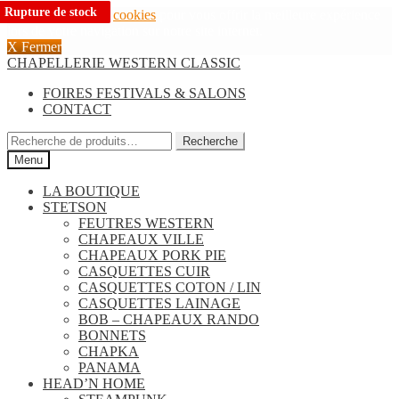
Rupture de stock
Rupture de stock
Rupture de stock
Rupture de stock
Rupture de stock
Rupture de stock
Nous utilisons des
cookies
pour vous offrir la meilleure expérience
lors de votre navigation sur notre site internet.
X Fermer
Aller
Aller
CHAPELLERIE WESTERN CLASSIC
à
au
FOIRES FESTIVALS & SALONS
la
contenu
CONTACT
navigation
Recherche
Recherche
pour :
Menu
LA BOUTIQUE
STETSON
FEUTRES WESTERN
CHAPEAUX VILLE
CHAPEAUX PORK PIE
CASQUETTES CUIR
CASQUETTES COTON / LIN
CASQUETTES LAINAGE
BOB – CHAPEAUX RANDO
BONNETS
CHAPKA
PANAMA
HEAD’N HOME