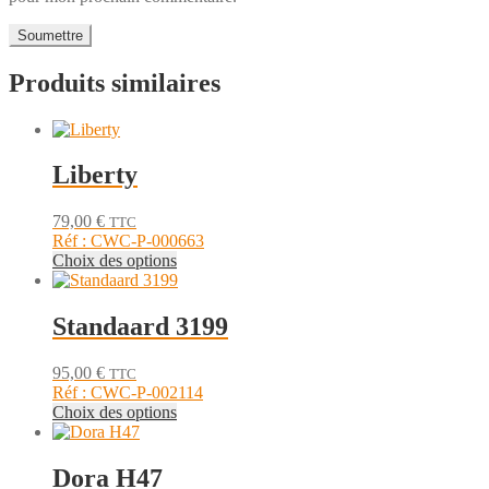
Produits similaires
Liberty
79,00
€
TTC
Réf : CWC-P-000663
Ce
Choix des options
produit
a
plusieurs
Standaard 3199
variations.
Les
95,00
€
TTC
options
Réf : CWC-P-002114
peuvent
Ce
Choix des options
être
produit
choisies
a
sur
plusieurs
Dora H47
la