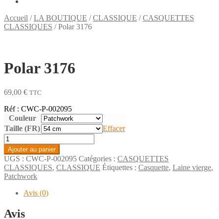
Accueil
/
LA BOUTIQUE
/
CLASSIQUE
/
CASQUETTES
CLASSIQUES
/
Polar 3176
Polar 3176
69,00
€
TTC
Réf : CWC-P-002095
Couleur
Taille (FR)
Effacer
quantité
de
Ajouter au panier
Polar
UGS :
CWC-P-002095
Catégories :
CASQUETTES
3176
CLASSIQUES
,
CLASSIQUE
Étiquettes :
Casquette
,
Laine vierge
,
Patchwork
Avis (0)
Avis