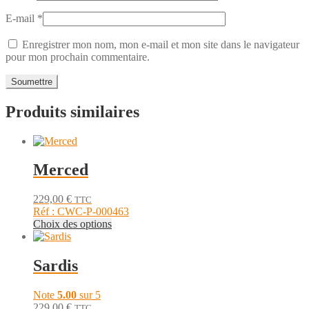
E-mail
*
Enregistrer mon nom, mon e-mail et mon site dans le navigateur
pour mon prochain commentaire.
Produits similaires
Merced
229,00
€
TTC
Réf : CWC-P-000463
Ce
Choix des options
produit
a
plusieurs
Sardis
variations.
Les
Note
5.00
sur 5
options
229,00
€
TTC