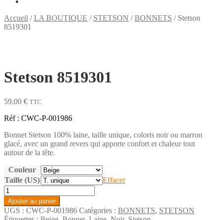
Accueil
/
LA BOUTIQUE
/
STETSON
/
BONNETS
/
Stetson
8519301
Stetson 8519301
59,00
€
TTC
Réf : CWC-P-001986
Bonnet Stetson 100% laine, taille unique, coloris noir ou marron
glacé, avec un grand revers qui apporte confort et chaleur tout
autour de la tête.
Couleur
Taille (US)
Effacer
quantité
de
Ajouter au panier
Stetson
UGS :
CWC-P-001986
Catégories :
BONNETS
,
STETSON
8519301
Étiquettes :
Beige
,
Bonnet
,
Laine
,
Noir
,
Stetson