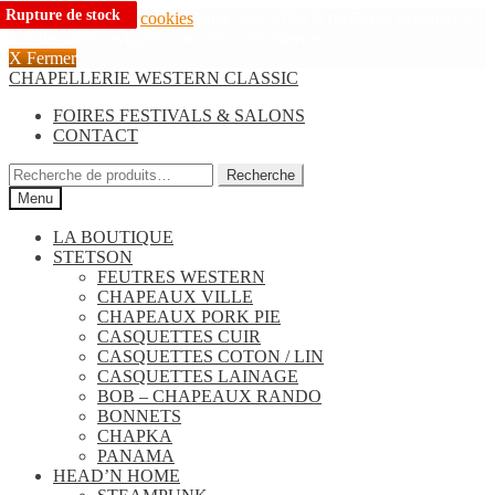
Rupture de stock
Rupture de stock
Rupture de stock
Rupture de stock
Rupture de stock
Nous utilisons des
cookies
pour vous offrir la meilleure expérience
lors de votre navigation sur notre site internet.
X Fermer
Aller
Aller
CHAPELLERIE WESTERN CLASSIC
à
au
FOIRES FESTIVALS & SALONS
la
contenu
CONTACT
navigation
Recherche
Recherche
pour :
Menu
LA BOUTIQUE
STETSON
FEUTRES WESTERN
CHAPEAUX VILLE
CHAPEAUX PORK PIE
CASQUETTES CUIR
CASQUETTES COTON / LIN
CASQUETTES LAINAGE
BOB – CHAPEAUX RANDO
BONNETS
CHAPKA
PANAMA
HEAD’N HOME