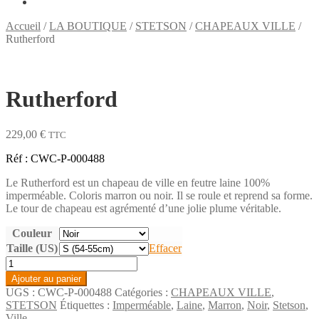
Accueil
/
LA BOUTIQUE
/
STETSON
/
CHAPEAUX VILLE
/
Rutherford
Rutherford
229,00
€
TTC
Réf : CWC-P-000488
Le Rutherford est un chapeau de ville en feutre laine 100%
imperméable. Coloris marron ou noir. Il se roule et reprend sa forme.
Le tour de chapeau est agrémenté d’une jolie plume véritable.
Couleur
Taille (US)
Effacer
quantité
de
Ajouter au panier
Rutherford
UGS :
CWC-P-000488
Catégories :
CHAPEAUX VILLE
,
STETSON
Étiquettes :
Imperméable
,
Laine
,
Marron
,
Noir
,
Stetson
,
Ville