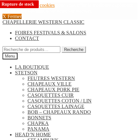
Rupture de stock
Rupture de stock
Rupture de stock
Nous utilisons des
cookies
pour vous offrir la meilleure expérience
lors de votre navigation sur notre site internet.
X Fermer
Aller
Aller
CHAPELLERIE WESTERN CLASSIC
à
au
FOIRES FESTIVALS & SALONS
la
contenu
CONTACT
navigation
Recherche
Recherche
pour :
Menu
LA BOUTIQUE
STETSON
FEUTRES WESTERN
CHAPEAUX VILLE
CHAPEAUX PORK PIE
CASQUETTES CUIR
CASQUETTES COTON / LIN
CASQUETTES LAINAGE
BOB – CHAPEAUX RANDO
BONNETS
CHAPKA
PANAMA
HEAD’N HOME