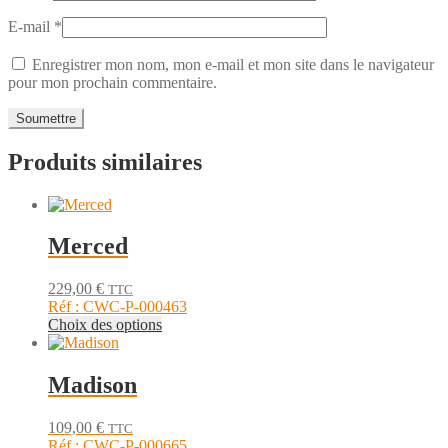
E-mail
*
Enregistrer mon nom, mon e-mail et mon site dans le navigateur
pour mon prochain commentaire.
Produits similaires
Merced
229,00
€
TTC
Réf : CWC-P-000463
Ce
Choix des options
produit
a
plusieurs
Madison
variations.
Les
109,00
€
TTC
options
Réf : CWC-P-000665