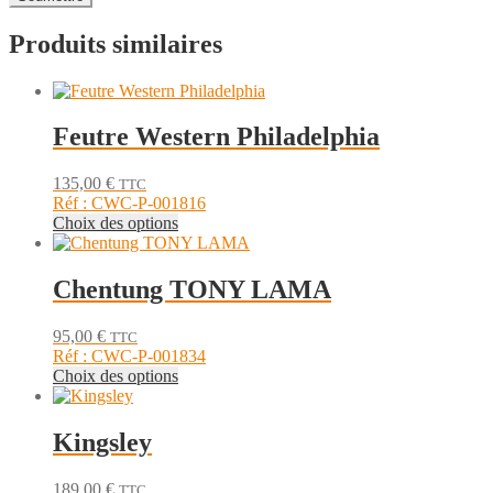
Produits similaires
Feutre Western Philadelphia
135,00
€
TTC
Réf : CWC-P-001816
Ce
Choix des options
produit
a
plusieurs
Chentung TONY LAMA
variations.
Les
95,00
€
TTC
options
Réf : CWC-P-001834
peuvent
Ce
Choix des options
être
produit
choisies
a
sur
plusieurs
Kingsley
la
variations.
page
Les
du
189,00
€
TTC