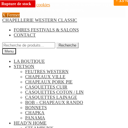
-
33
Rupture de stock
Rupture de stock
Rupture de stock
Rupture de stock
Rupture de stock
Rupture de stock
Rupture de stock
Nous utilisons des
cookies
pour vous offrir la meilleure expérience
lors de votre navigation sur notre site internet.
X Fermer
Aller
Aller
CHAPELLERIE WESTERN CLASSIC
à
au
FOIRES FESTIVALS & SALONS
la
contenu
CONTACT
navigation
Recherche
Recherche
pour :
Menu
LA BOUTIQUE
STETSON
FEUTRES WESTERN
CHAPEAUX VILLE
CHAPEAUX PORK PIE
CASQUETTES CUIR
CASQUETTES COTON / LIN
CASQUETTES LAINAGE
BOB – CHAPEAUX RANDO
BONNETS
CHAPKA
PANAMA
HEAD’N HOME