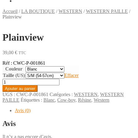
Accueil
/
LA BOUTIQUE
/
WESTERN
/
WESTERN PAILLE
/
Plainview
Plainview
39,00
€
TTC
Réf : CWC-P-001861
Couleur
Taille (US)
Effacer
quantité
de
Ajouter au panier
Plainview
UGS :
CWC-P-001861
Catégories :
WESTERN
,
WESTERN
PAILLE
Étiquettes :
Blanc
,
Cow-boy
,
Résine
,
Western
Avis (0)
Avis
Il n’y a pas encore d’avis.