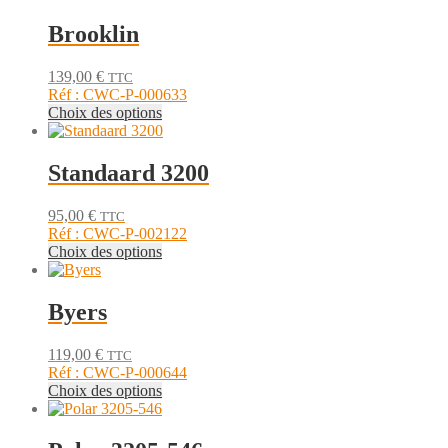
Brooklin
139,00
€
TTC
Réf : CWC-P-000633
Ce
Choix des options
produit
a
plusieurs
Standaard 3200
variations.
Les
95,00
€
TTC
options
Réf : CWC-P-002122
peuvent
Ce
Choix des options
être
produit
choisies
a
sur
plusieurs
Byers
la
variations.
page
Les
du
119,00
€
TTC
options
produit
Réf : CWC-P-000644
peuvent
Ce
Choix des options
être
produit
choisies
a
sur
plusieurs