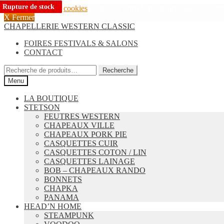
Rupture de stock
Rupture de stock
Rupture de stock
Rupture de stock
Nous utilisons des
cookies
pour vous offrir la meilleure expérience lors
X Fermer
Aller
Aller
CHAPELLERIE WESTERN CLASSIC
à
au
FOIRES FESTIVALS & SALONS
la
contenu
CONTACT
navigation
Recherche
Recherche
pour :
Menu
LA BOUTIQUE
STETSON
FEUTRES WESTERN
CHAPEAUX VILLE
CHAPEAUX PORK PIE
CASQUETTES CUIR
CASQUETTES COTON / LIN
CASQUETTES LAINAGE
BOB – CHAPEAUX RANDO
BONNETS
CHAPKA
PANAMA
HEAD’N HOME
STEAMPUNK