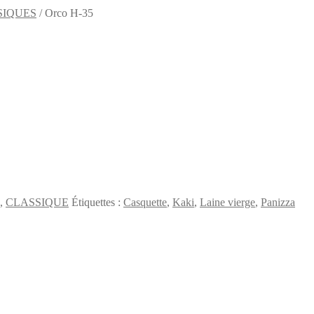
SIQUES
/
Orco H-35
,
CLASSIQUE
Étiquettes :
Casquette
,
Kaki
,
Laine vierge
,
Panizza