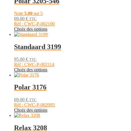
Polar 3205-546
la
variations.
page
Les
du
Note
5.00
sur 5
options
produit
69,00
€
TTC
peuvent
Réf : CWC-P-002100
être
Ce
Choix des options
choisies
produit
sur
a
la
plusieurs
Standaard 3199
page
variations.
du
Les
produit
95,00
€
TTC
options
Réf : CWC-P-002114
peuvent
Ce
Choix des options
être
produit
choisies
a
sur
plusieurs
Polar 3176
la
variations.
page
Les
du
69,00
€
TTC
options
produit
Réf : CWC-P-002095
peuvent
Ce
Choix des options
être
produit
choisies
a
sur
plusieurs
Relax 3208
la
variations.