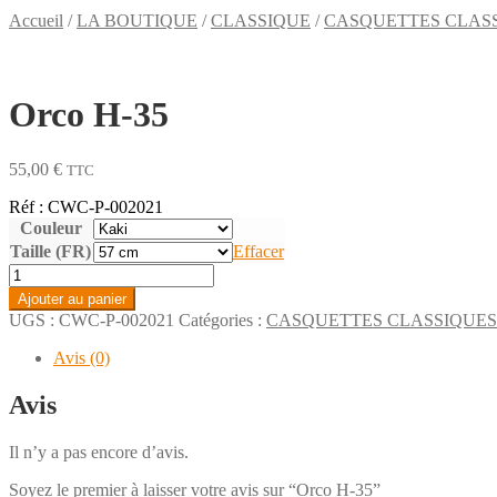
Accueil
/
LA BOUTIQUE
/
CLASSIQUE
/
CASQUETTES CLAS
Orco H-35
55,00
€
TTC
Réf : CWC-P-002021
Couleur
Taille (FR)
Effacer
quantité
de
Ajouter au panier
Orco
UGS :
CWC-P-002021
Catégories :
CASQUETTES CLASSIQUES
H-
35
Avis (0)
Avis
Il n’y a pas encore d’avis.
Soyez le premier à laisser votre avis sur “Orco H-35”